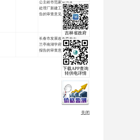
公主岭市范家屯污水
长发改审批字
其他
节
处理厂新建工程节能报
[2026]66号
告的审查意见
吉林省政府
长春市发展改革委关于
长发改审批字
兰亭南湖学府上院节能
其他
节
[2026]79号
报告的审查意见
下载APP查询
转供电详情
关闭