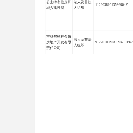
公主岭市住房和
法人及非法
11220381013536904Y
城乡建设局
人组织
吉林省翰林金筑
法人及非法
房地产开发有限
91220100MAEM4CTP62
人组织
责任公司