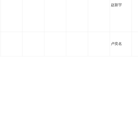
赵新宇
卢奕名