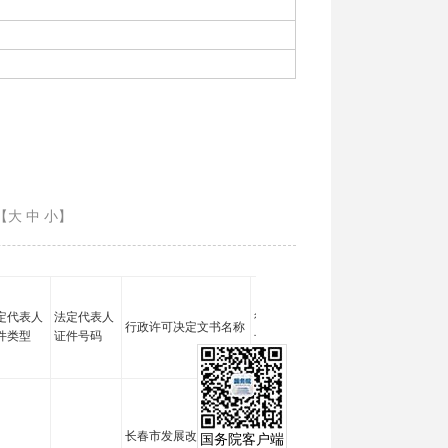
【大
中
小
】
定代表人
法定代表人
行政许可决定文书
行政许可决定文书名称
许可类别
许
件类型
证件号码
号
长春市发展改革委关于
国务院客户端