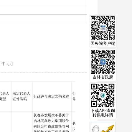
国务院客户端
大
中
小
】
吉林省政府
代表人
法定代表人
行政许可决定文书
行政许可决定文书名称
许可类别
许可
类型
证件号码
号
下载APP查询
转供电详情
长春市发展改革委关于
吉林同鑫热力集团股份
长发改审批字
有限公司市政供热管网
核准
[2026]6号