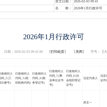
发文日期：
2026-02-03 09:41
名 称：
2026年1月行政许可
2026年1月行政许可
期：2026-02-03 09:41:00 【
打印此页
】 【
关闭
】
字号：
【
行政相对人
行政相对人
行政相对人
行政相对人
行政相对人
代码_5 (事
代码_6 (社
法定
代码_2 (工
代码_3 (组
代码_4 (税
法定代表人
业单位证书
会组织登记
证件
商注册号)
织机构代码)
务登记号)
号)
证号)
拱文一