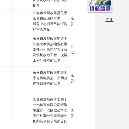
及设施改造工程核准的
批复
长春市发展改革委关于
长春市绿园区养老
长发改审批字
关闭
其他
节能
服务中心项目节能报告
[2026]17号
的审查意见
长春市发展改革委关于
长春龙泰供热物业有限
长发改审批字
责任公司供热配套设备
核准
[2026]19号
及设施改造工程一次网
工程）核准的批复
长春市发展改革委关于
长发改审批字
宇光热电供热一次网改
核准
[2026]25号
造项目核准的批复
长春市发展改革委关于
一汽铸造有限公司锻造
事业部一汽解放公司长
长发改审批字
其他
节能
春特种车分公司齿轮业
[2026]30号
务划转项目节能报告的
审查意见