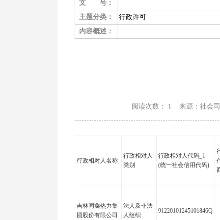
文 号：
主题分类：
行政许可
内容概述：
阅读次数：
1 来源：社会司 日
行政相对人
行政相对人代码_1
行政相对人名称
类别
(统一社会信用代码)
吉林同鑫热力集
法人及非法
91220101245101846Q
团股份有限公司
人组织