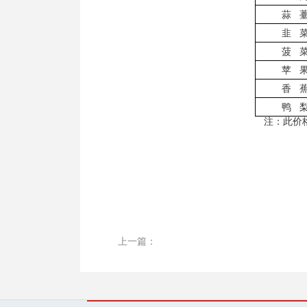
蒜
韭
菠
苹
香
鸭
注：此价
上一篇：