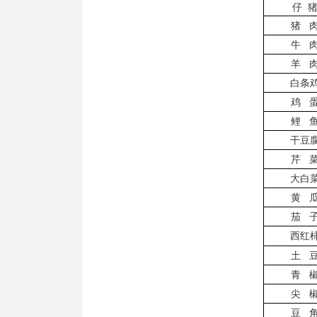
仔
猪
牛
羊
白条
鸡
鲤
干豆
芹
大白
黄
茄
西红
土
青
尖
豆