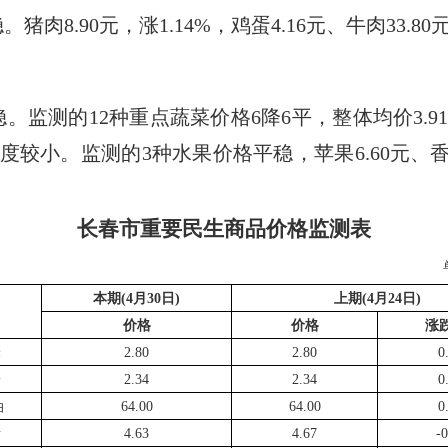
8.90元，涨1.14%，鸡蛋4.16元、牛肉33.80
监测的12种重点蔬菜价格6降6平，整体均价3.91
度较小。监测的3种水果价格平稳，苹果6.60元、香蕉
长春市重要民生商品价格监测表
本期
(
4
月
30
日
)
上期
(
4
月
24
日
)
价格
价格
涨
米
2.80
2.80
0
粉
2.34
2.34
0
油
64.00
64.00
0
猪
4.63
4.67
-0