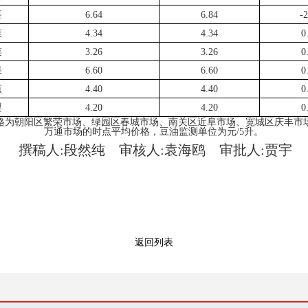
薹
6.64
6.84
-2
菜
4.34
4.34
0
菜
3.26
3.26
0
果
6.60
6.60
0
蕉
4.40
4.40
0
梨
4.20
4.20
0
格为朝阳区繁荣市场、绿园区春城市场、南关区近阜市场、宽城区庆丰市
万通市场的时点平均价格，豆油监测单位为元
/5升。
撰稿人:段然纯 审核人:袁海鸥 审批人:贾宇
返回列表